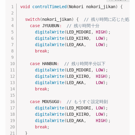
void
controlTimeLed
(
Nokori nokori_jikan
)
{
switch
(
nokori_jikan
)
{
// 残り時間に応じた処理
case
 JYUUBUN
:
// 残り時間十分
digitalWrite
(
LED_MIDORI
,
HIGH
)
;
digitalWrite
(
LED_KIIRO
,
LOW
)
;
digitalWrite
(
LED_AKA
,
LOW
)
;
break
;
case
 HANBUN
:
// 残り時間半分以下
digitalWrite
(
LED_MIDORI
,
LOW
)
;
digitalWrite
(
LED_KIIRO
,
HIGH
)
;
digitalWrite
(
LED_AKA
,
LOW
)
;
break
;
case
 MOUSUGU
:
// もうすぐ設定時刻
digitalWrite
(
LED_MIDORI
,
LOW
)
;
digitalWrite
(
LED_KIIRO
,
LOW
)
;
digitalWrite
(
LED_AKA
,
HIGH
)
;
break
;
}