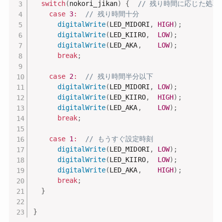
switch
(
nokori_jikan
)
{
// 残り時間に応じた処理
case
3
:
// 残り時間十分
digitalWrite
(
LED_MIDORI
,
HIGH
)
;
digitalWrite
(
LED_KIIRO
,
LOW
)
;
digitalWrite
(
LED_AKA
,
LOW
)
;
break
;
case
2
:
// 残り時間半分以下
digitalWrite
(
LED_MIDORI
,
LOW
)
;
digitalWrite
(
LED_KIIRO
,
HIGH
)
;
digitalWrite
(
LED_AKA
,
LOW
)
;
break
;
case
1
:
// もうすぐ設定時刻
digitalWrite
(
LED_MIDORI
,
LOW
)
;
digitalWrite
(
LED_KIIRO
,
LOW
)
;
digitalWrite
(
LED_AKA
,
HIGH
)
;
break
;
}
}