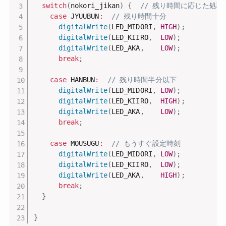
switch
(
nokori_jikan
)
{
// 残り時間に応じた処理
case
 JYUUBUN
:
// 残り時間十分
digitalWrite
(
LED_MIDORI
,
HIGH
)
;
digitalWrite
(
LED_KIIRO
,
LOW
)
;
digitalWrite
(
LED_AKA
,
LOW
)
;
break
;
case
 HANBUN
:
// 残り時間半分以下
digitalWrite
(
LED_MIDORI
,
LOW
)
;
digitalWrite
(
LED_KIIRO
,
HIGH
)
;
digitalWrite
(
LED_AKA
,
LOW
)
;
break
;
case
 MOUSUGU
:
// もうすぐ設定時刻
digitalWrite
(
LED_MIDORI
,
LOW
)
;
digitalWrite
(
LED_KIIRO
,
LOW
)
;
digitalWrite
(
LED_AKA
,
HIGH
)
;
break
;
}
}