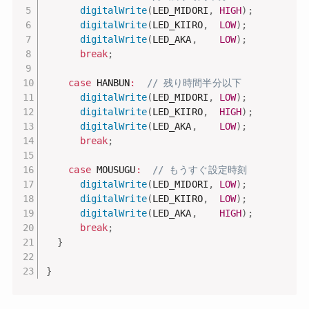
digitalWrite
(
LED_MIDORI
,
HIGH
)
;
digitalWrite
(
LED_KIIRO
,
LOW
)
;
digitalWrite
(
LED_AKA
,
LOW
)
;
break
;
case
 HANBUN
:
// 残り時間半分以下
digitalWrite
(
LED_MIDORI
,
LOW
)
;
digitalWrite
(
LED_KIIRO
,
HIGH
)
;
digitalWrite
(
LED_AKA
,
LOW
)
;
break
;
case
 MOUSUGU
:
// もうすぐ設定時刻
digitalWrite
(
LED_MIDORI
,
LOW
)
;
digitalWrite
(
LED_KIIRO
,
LOW
)
;
digitalWrite
(
LED_AKA
,
HIGH
)
;
break
;
}
}