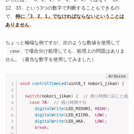
12、33」という3つの数字で判断することもできるの
で、
特に「3、2、1」でなければならないということは
ありません
。
ちょっと極端な例ですが、次のような数値を使用して
で場合分け処理しても、処理上の問題はありま
case
せん。（適当な数字を使用してみました）
void
controlTimeLed
(
uint8_t nokori_jikan
)
{
switch
(
nokori_jikan
)
{
// 残り時間に応じた処理
case
78
:
// 残り時間十分
digitalWrite
(
LED_MIDORI
,
HIGH
)
;
digitalWrite
(
LED_KIIRO
,
LOW
)
;
digitalWrite
(
LED_AKA
,
LOW
)
;
break
;