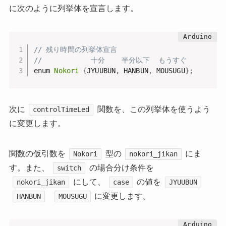
に次のように列挙体を宣言します。
// 残り時間の列挙体宣言
//            十分    半分以下  もうすぐ
enum 
Nokori
{
JYUUBUN
,
 HANBUN
,
 MOUSUGU
}
;
次に
関数を、この列挙体を使うよう
controlTimeLed
に変更します。
関数の仮引数を
型の
にま
Nokori
nokori_jikan
す。また、
の場合分け条件を
switch
にして、
の値を
nokori_jikan
case
JYUUBUN
に変更します。
HANBUN
MOUSUGU