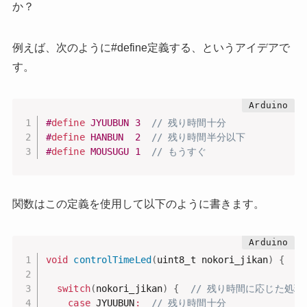
か？
例えば、次のように#define定義する、というアイデアで
す。
#
define
JYUUBUN
3
// 残り時間十分
#
define
HANBUN
2
// 残り時間半分以下
#
define
MOUSUGU
1
// もうすぐ
関数はこの定義を使用して以下のように書きます。
void
controlTimeLed
(
uint8_t nokori_jikan
)
{
switch
(
nokori_jikan
)
{
// 残り時間に応じた処理
case
 JYUUBUN
:
// 残り時間十分