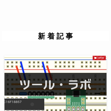
新 着 記 事
AI問答