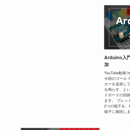
Arduino
加
YouTube動画 htt
今回のゴール 
カーを追加し
を鳴らす、とい
ドボードの回
ます。 ブレッ
2つの端子を、A
端子に接続します