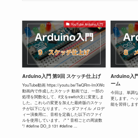
YouTube Arduino入門
Arduino入門 第9回 スケッチ仕上げ
Arduino
ーム
YouTube動画 https://youtu.be/TwQRm-ImXWc
動画内で作成したスケッチ 動画では、一部の
今回は、単調
処理を関数化して、if文をswitch文に変更しま
更します。ヘ
した。これらの変更を加えた最終版のスケッ
能を習得しま
チが以下になります。 ヘッダファイル メロデ
ィー演奏用に、音程を定義した以下のファイ
ルを使用しています。 /* * 音程ごとの周波数
*/ #define DO_3 131 #define ...