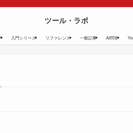
ツール・ラボ
プ
入門シリーズ
リファレンス
一般記事
AI問答
Yo