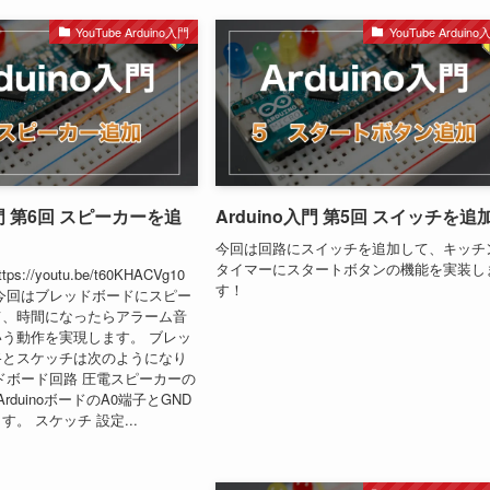
YouTube Arduino入門
YouTube Arduino
入門 第6回 スピーカーを追
Arduino入門 第5回 スイッチを追
今回は回路にスイッチを追加して、キッチ
タイマーにスタートボタンの機能を実装し
ps://youtu.be/t60KHACVg10
す！
今回はブレッドボードにスピー
て、時間になったらアラーム音
う動作を実現します。 ブレッ
路とスケッチは次のようになり
ドボード回路 圧電スピーカーの
rduinoボードのA0端子とGND
。 スケッチ 設定...