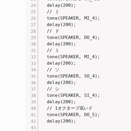
  delay(200);

  // ミ

  tone(SPEAKER, MI_4);

  delay(200);

  // ド

  tone(SPEAKER, DO_4);

  delay(200);

  // ミ

  tone(SPEAKER, MI_4);

  delay(200);

  // ソ

  tone(SPEAKER, SO_4);

  delay(200);

  // シ

  tone(SPEAKER, SI_4);

  delay(200);

  // 1オクターブ高いド

  tone(SPEAKER, DO_5);

  delay(200);
