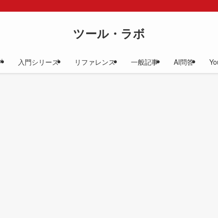
ツール・ラボ
プ
入門シリーズ
リファレンス
一般記事
AI問答
Yo