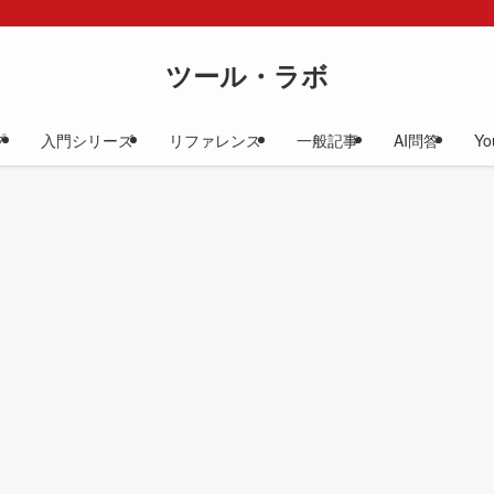
ツール・ラボ
プ
入門シリーズ
リファレンス
一般記事
AI問答
Yo