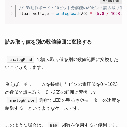
// 5V動作ボード・10ビット分解能のA0ピンの読み取り値
float voltage 
=
analogRead
(
A0
)
*
(
5.0
/
1023.0
)
読み取り値を別の数値範囲に変換する
の読み取り値を別の数値範囲に変換した
analogRead
いことがあります。
例えば、ボリュームを接続したピンの電圧値を0〜1023
の数値で読み取り、0〜255の範囲に変換して
関数でLEDの明るさやモーターの速度を
analogWrite
制御する、というようなケースです。
このような場合は、
関数を使用すると便利です。
map