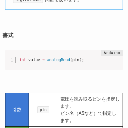
書式
int
 value 
=
analogRead
(
pin
)
;
電圧を読み取るピンを指定し
ます。
引数
pin
ピン名（A5など）で指定し
ます。