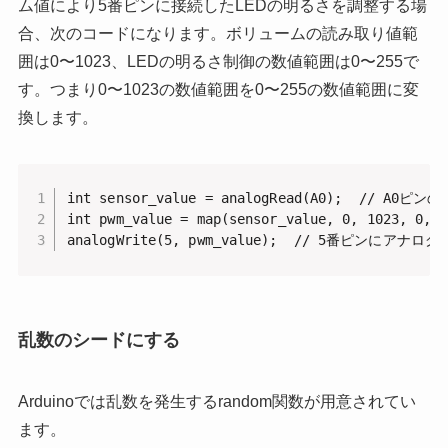
ム値により5番ピンに接続したLEDの明るさを調整する場
合、次のコードになります。ボリュームの読み取り値範
囲は0〜1023、LEDの明るさ制御の数値範囲は0〜255で
す。つまり0〜1023の数値範囲を0〜255の数値範囲に変
換します。
int sensor_value = analogRead(A0);  // A
int pwm_value = map(sensor_value, 0, 1023, 0
analogWrite(5, pwm_value);  // 5番ピンにアナログ
乱数のシードにする
Arduinoでは乱数を発生するrandom関数が用意されてい
ます。