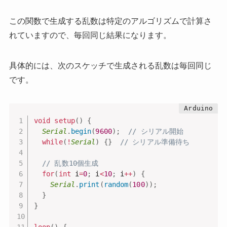
この関数で生成する乱数は特定のアルゴリズムで計算さ
れていますので、毎回同じ結果になります。
具体的には、次のスケッチで生成される乱数は毎回同じ
です。
void
setup
(
)
{
Serial
.
begin
(
9600
)
;
// シリアル開始
while
(
!
Serial
)
{
}
// シリアル準備待ち
// 乱数10個生成
for
(
int
 i
=
0
;
 i
<
10
;
 i
++
)
{
Serial
.
print
(
random
(
100
)
)
;
}
}