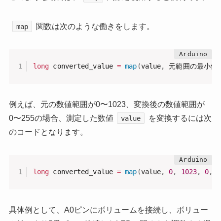
関数は次のような働きをします。
map
long
 converted_value 
=
map
(
value
,
 元範囲の最小値
例えば、元の数値範囲が0〜1023、変換後の数値範囲が
0〜255の場合、測定した数値
を変換するには次
value
のコードとなります。
long
 converted_value 
=
map
(
value
,
0
,
1023
,
0
,
2
具体例として、A0ピンにボリュームを接続し、ボリュー