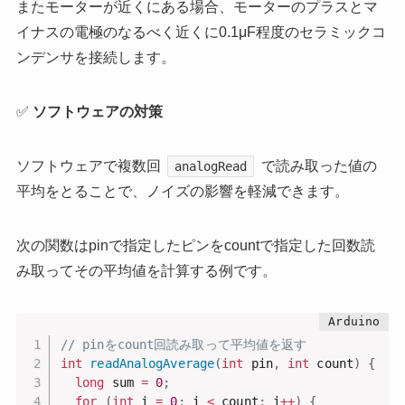
またモーターが近くにある場合、モーターのプラスとマ
イナスの電極のなるべく近くに0.1μF程度のセラミックコ
ンデンサを接続します。
✅
ソフトウェアの対策
ソフトウェアで複数回
で読み取った値の
analogRead
平均をとることで、ノイズの影響を軽減できます。
次の関数はpinで指定したピンをcountで指定した回数読
み取ってその平均値を計算する例です。
// pinをcount回読み取って平均値を返す
int
readAnalogAverage
(
int
 pin
,
int
 count
)
{
long
 sum 
=
0
;
for
(
int
 i 
=
0
;
 i 
<
 count
;
 i
++
)
{