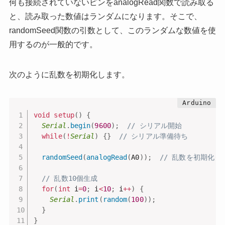
何も接続されていないピンをanalogRead関数で読み取る
と、読み取った数値はランダムになります。そこで、
randomSeed関数の引数として、このランダムな数値を使
用するのが一般的です。
次のように乱数を初期化します。
void
setup
(
)
{
Serial
.
begin
(
9600
)
;
// シリアル開始
while
(
!
Serial
)
{
}
// シリアル準備待ち
randomSeed
(
analogRead
(
A0
)
)
;
// 乱数を初期化(
// 乱数10個生成
for
(
int
 i
=
0
;
 i
<
10
;
 i
++
)
{
Serial
.
print
(
random
(
100
)
)
;
}
}