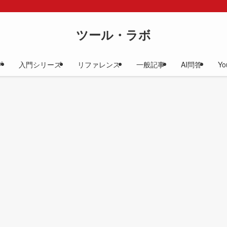
ツール・ラボ
プ
入門シリーズ
リファレンス
一般記事
AI問答
Yo