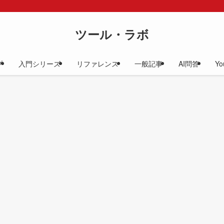
ツール・ラボ
プ
入門シリーズ
リファレンス
一般記事
AI問答
Yo